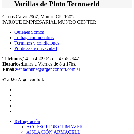
Varillas de Plata Tecnoweld
Carlos Calvo 2967, Munro. CP: 1605
PARQUE EMPRESARIAL MUNRO CENTER
Quienes Somos
Trabajá con nosotros
Terminos y condiciones
Politicas de privacidad
Telefonos
(5411) 4509.6551 | 4756.2947
Horarios:
Lunes a Viernes de 8 a 17hs,
Email:
ventaonline@argenconfort.com.ar
© 2026 Argenconfort.
facebook
linkedin
youtube
instagram
whatsapp
Close
Refrigeración
Menu
ACCESORIOS CLIMAVER
AISLACIÓN ARMACELL